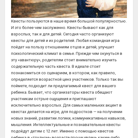
Квесты пользуются в наше время большой популярностью.
И это более чем заслуженно. Квесты бывают как для
взрослых, так и для детей. Сегодня часто организуют
квесты для детей и их родителей. Любая командная игра
пойдет на пользу отношениям отцов и детей, улучшит
психологический климат в семье. Прежде чем окунуться в
эту «авантюру», родителям стоит внимательно изучить
содержательную часть квеста. В идеале стоит
познакомиться со сценарием, в котором, как правило,
определяется возрастной ценз участников. Только так вы
поймете, подходит ли предлагаемый квест для вашего
ребенка. Бывает, что организаторы квеста обещают
участникам острые ощущения и приглашают
исключительно взрослых. Для самых маленьких акцент в
квестах делается на игре, для подростков — на получении
новых знаний, развитии логики, коммуникативных навыков,
мышления. Интеллектуальные и познавательные квесты
подойдут детям с 12 лет. Именно с помощью квестов
ребенка в «трудном» возрасте проще увлечь каким-либо