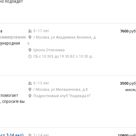
ьно подойдет
на
5–17 лет
7600
руб
раммирование
г Москва, ул Академика Анохина, д
дународная
9
Школа Отличника
СБ с 10:303 до 19:30 ВС с 10:30 до 15:00
6–13 лет
3500
руб
г Москва, ул Милашенкова, д 8
меся
 помогает
Подростковый клуб "Надежда-Н"
, спросите вы.
ст 7-14 лет)
7–14 лет
10800
руб