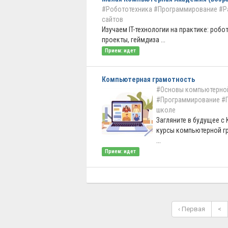
#Робототехника
#Программирование
#Р
сайтов
Изучаем IT-технологии на практике: робо
проекты, геймдиза ...
Прием: идет
Компьютерная грамотность
#Основы компьютерно
#Программирование
#
школе
Загляните в будущее с
курсы компьютерной гр
...
Прием: идет
‹ Первая
<