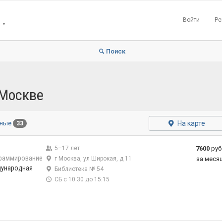
Войти
Ре
▼
Поиск
 Москве
На карте
тные
33
5–17 лет
7600
руб
раммирование
г Москва, ул Широкая, д 11
за меся
дународная
Библиотека № 54
СБ с 10:30 до 15:15