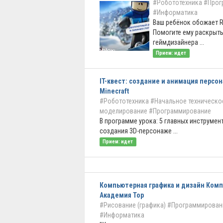
#Робототехника
#Прог
#Информатика
Ваш ребёнок обожает R
Помогите ему раскрыть
геймдизайнера ...
Прием: идет
IT-квест: создание и анимация персо
Minecraft
#Робототехника
#Начальное техническо
моделирование
#Программирование
В программе урока: 5 главных инструмен
создания 3D-персонаже ...
Прием: идет
Компьютерная графика и дизайн Ком
Академия Тор
#Рисование (графика)
#Программирован
#Информатика