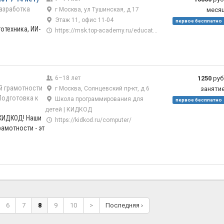
азработка
г Москва, ул Тушинская, д 17
меся
Этаж 11, офис 11-04
первое бесплатно
тотехника, ИИ-
https://msk.top-academy.ru/education/children
6–18 лет
1250
руб
й грамотности
г Москва, Солнцевский пр-кт, д 6
заняти
Подготовка к
Школа программирования для
первое бесплатно
детей | КИДКОД
 КИДКОД! Наши
https://kidkod.ru/computer/
амотности - эт
6
7
8
9
10
>
Последняя ›