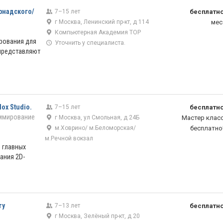
рнадского/
7–15 лет
бесплатн
г Москва, Ленинский пр-кт, д 114
мес
Компьютерная Академия ТОР
рования для
Уточнить у специалиста.
представляют
ox Studio.
7–15 лет
бесплатн
ммирование
г Москва, ул Смольная, д 24Б
Мастер клас
м.Ховрино/ м.Беломорская/
бесплатно
м.Речной вокзал
5 главных
ания 2D-
ту
7–13 лет
бесплатн
г Москва, Зелёный пр-кт, д 20