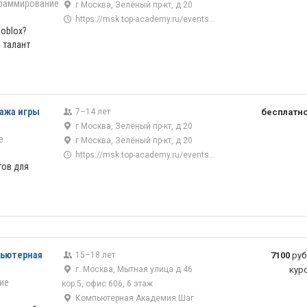
раммирование
г Москва, Зелёный пр-кт, д 20
https://msk.top-academy.ru/events/5172/43/13196
oblox?
 талант
нажа игры
7–14 лет
бесплатн
г Москва, Зелёный пр-кт, д 20
е
г Москва, Зелёный пр-кт, д 20
https://msk.top-academy.ru/events/7896/43/17375
тов для
пьютерная
15–18 лет
7100
руб
г. Москва, Мытная улица д.46
кур
ие
кор.5, офис 606, 6 этаж
Компьютерная Академия Шаг