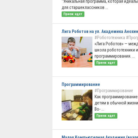
"Уникальная программа, которая идеал
для старшеклассников ...
Прием: идет
Лига Роботов на ул. Академика Анохи
#Робототехника
#Прог
«Лига Роботов» — меж
школа робототехники и
программирования. ...
Прием: идет
Программирование
#Программирование
Как программирование
детям в обычной жизни
Во- ...
Прием: идет
Малая Компьютерная Академия (возра