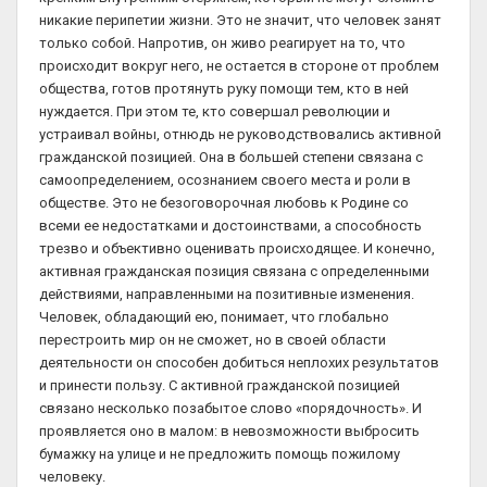
никакие перипетии жизни. Это не значит, что человек занят
только собой. Напротив, он живо реагирует на то, что
происходит вокруг него, не остается в стороне от проблем
общества, готов протянуть руку помощи тем, кто в ней
нуждается. При этом те, кто совершал революции и
устраивал войны, отнюдь не руководствовались активной
гражданской позицией. Она в большей степени связана с
самоопределением, осознанием своего места и роли в
обществе. Это не безоговорочная любовь к Родине со
всеми ее недостатками и достоинствами, а способность
трезво и объективно оценивать происходящее. И конечно,
активная гражданская позиция связана с определенными
действиями, направленными на позитивные изменения.
Человек, обладающий ею, понимает, что глобально
перестроить мир он не сможет, но в своей области
деятельности он способен добиться неплохих результатов
и принести пользу. С активной гражданской позицией
связано несколько позабытое слово «порядочность». И
проявляется оно в малом: в невозможности выбросить
бумажку на улице и не предложить помощь пожилому
человеку.