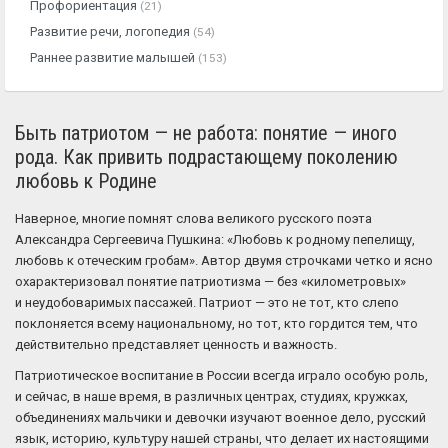
Профориентация
(21)
Развитие речи, логопедия
(54)
Раннее развитие малышей
(153)
Быть патриотом — не работа: понятие — иного
рода. Как привить подрастающему поколению
любовь к Родине
Наверное, многие помнят слова великого русского поэта
Александра Сергеевича Пушкина: «Любовь к родному пепелищу,
любовь к отеческим гробам». Автор двумя строчками четко и ясно
охарактеризовал понятие патриотизма — без «километровых»
и неудобоваримых пассажей. Патриот — это не тот, кто слепо
поклоняется всему национальному, но тот, кто гордится тем, что
действительно представляет ценность и важность.
Патриотическое воспитание в России всегда играло особую роль,
и сейчас, в наше время, в различных центрах, студиях, кружках,
объединениях мальчики и девочки изучают военное дело, русский
язык, историю, культуру нашей страны, что делает их настоящими