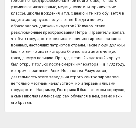
говорят о предпрофессиональной подготовке, то часто
упоминают инженерные, медицинские или юридические
классы, школы вождения и т.п. Однако и те, кто обучается в
кадетских корпусах, получают ее. Когда и почему
образовалось движение кадетов? Толчком стали
революционные преобразования Петра I. Правитель желал,
чтобы в государстве появилась привилегированная каста
военных, настоящих патриотов страны. Такие люди должны
были отлично знать историю Отечества и иметь четкую
гражданскую позицию. Правда, первый кадетский корпус
был открыт только после смерти императора — в 1732 году,
во время правления Анны Иоанновны. Разумеется,
деятельность этого заведения строго контролировалось
не только местным начальством, но и первыми лицами
государства. Например, Екатерина II была «шефом корпуса»,
а сын Николая I Александр сам обучался в нём, равно как и
его братья.