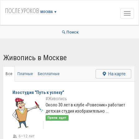
ПОСЛЕ УРОКОВ
МОСКВА
▼
Навиг
Поиск
Живопись в Москве
На карте
Все
Платные
Бесплатные
Изостудия "Путь к успеху"
#Живопись
Около 30 лет в клубе «Ровесник» работает
детская студия изобразительно ...
Прием: идет
6–12 лет