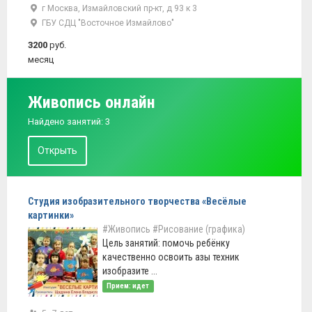
г Москва, Измайловский пр-кт, д 93 к 3
ГБУ СДЦ "Восточное Измайлово"
3200
руб.
месяц
Живопись онлайн
Найдено занятий: 3
Открыть
Студия изобразительного творчества «Весёлые
картинки»
#Живопись
#Рисование (графика)
Цель занятий: помочь ребёнку
качественно освоить азы техник
изобразите ...
Прием: идет