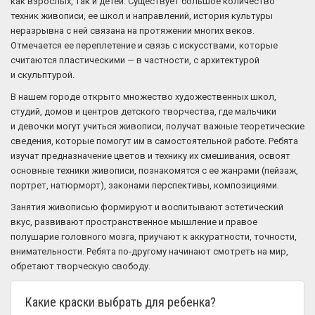
как взрослых, так и детей. Существует большое количество
техник живописи, ее школ и направлений, история культуры
неразрывна с ней связана на протяжении многих веков.
Отмечается ее переплетение и связь с искусствами, которые
считаются пластическими — в частности, с архитектурой
и скульптурой.
В нашем городе открыто множество художественных школ,
студий, домов и центров детского творчества, где мальчики
и девочки могут учиться живописи, получат важные теоретические
сведения, которые помогут им в самостоятельной работе. Ребята
изучат предназначение цветов и технику их смешивания, освоят
основные техники живописи, познакомятся с ее жанрами (пейзаж,
портрет, натюрморт), законами перспективы, композициями.
Занятия живописью формируют и воспитывают эстетический
вкус, развивают пространственное мышление и правое
полушарие головного мозга, приучают к аккуратности, точности,
внимательности. Ребята по-другому начинают смотреть на мир,
обретают творческую свободу.
Какие краски выбрать для ребенка?