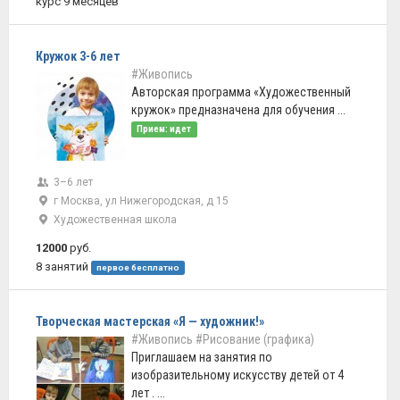
курс 9 месяцев
Кружок 3-6 лет
#Живопись
Авторская программа «Художественный
кружок» предназначена для обучения ...
Прием: идет
3–6 лет
г Москва, ул Нижегородская, д 15
Художественная школа
12000
руб.
8 занятий
первое бесплатно
Творческая мастерская «Я — художник!»
#Живопись
#Рисование (графика)
Приглашаем на занятия по
изобразительному искусству детей от 4
лет . ...