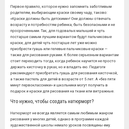
Первое правило, которое нужно запомнить заботливым
родителям, выбирающим краски своему чаду, таково:
«Краски должны быть детскими»! Они должны отвечать
возрасту и потребностям ребенка, быть безопасными и не
просроченными. Так, для годовалых малышей и чуть
постарше самым лучшим вариантом будут пальчиковые
краски, для детей чуть постарше лет уже можно
приобрести гуашь или гелевые пальчиковые краски —
также для рисования руками. К более серьезным вариантам
стоит переходить тогда, когда ребенок научится не просто
держать кисточку в руках, но и владеть ею. Педагоги
рекомендуют приобретать гуашь для рисования кисточкой,
а также пастель для детей в возрасте от 5 лет. А «без пяти
минут первоклассники» и школьники могут получить в
подарок и краски для рисования на ткани или витражные.
Что нужно, чтобы создать натюрморт?
Натюрморт не всегда является самым любимым жанром
рисования у многих детей, однако в программе каждой
художественной школы немало уроков посвящены ему.