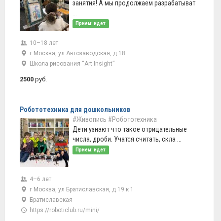
занятия! А мы продолжаем разрабатыват
...
Прием: идет
10–18 лет
г Москва, ул Автозаводская, д 18
Школа рисования “Art Insight”
2500
руб.
Робототехника для дошкольников
#Живопись
#Робототехника
Дети узнают что такое отрицательные
числа, дроби. Учатся считать, скла ...
Прием: идет
4–6 лет
г Москва, ул Братиславская, д 19 к 1
Братиславская
https://roboticlub.ru/mini/