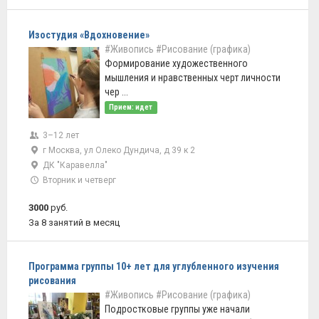
Изостудия «Вдохновение»
#Живопись
#Рисование (графика)
Формирование художественного
мышления и нравственных черт личности
чер ...
Прием: идет
3–12 лет
г Москва, ул Олеко Дундича, д 39 к 2
ДК "Каравелла"
Вторник и четверг
3000
руб.
За 8 занятий в месяц
Программа группы 10+ лет для углубленного изучения
рисования
#Живопись
#Рисование (графика)
Подростковые группы уже начали