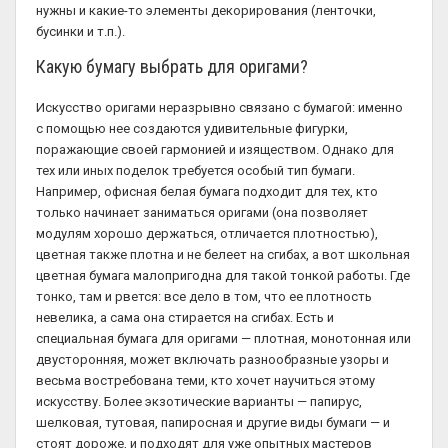
нужны и какие-то элементы декорирования (ленточки,
бусинки и т.п.).
Какую бумагу выбрать для оригами?
Искусство оригами неразрывно связано с бумагой: именно
с помощью нее создаются удивительные фигурки,
поражающие своей гармонией и изяществом. Однако для
тех или иных поделок требуется особый тип бумаги.
Например, офисная белая бумага подходит для тех, кто
только начинает заниматься оригами (она позволяет
модулям хорошо держаться, отличается плотностью),
цветная также плотна и не белеет на сгибах, а вот школьная
цветная бумага малопригодна для такой тонкой работы. Где
тонко, там и рвется: все дело в том, что ее плотность
невелика, а сама она стирается на сгибах. Есть и
специальная бумага для оригами — плотная, монотонная или
двусторонняя, может включать разнообразные узоры и
весьма востребована теми, кто хочет научиться этому
искусству. Более экзотические варианты — папирус,
шелковая, тутовая, папиросная и другие виды бумаги — и
стоят дороже, и подходят для уже опытных мастеров