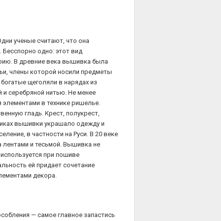
дни ученые считают, что она
. Бесспорно одно: этот вид
рию. В древние века вышивка была
ьи, члены которой носили предметы
богатые щеголяли в нарядах из
 и серебряной нитью. Не менее
 элементами в технике ришелье.
енную гладь. Крест, полукрест,
никах вышивки украшало одежду и
еление, в частности на Руси. В 20 веке
а лентами и тесьмой. Вышивка не
к используется при пошиве
льность ей придает сочетание
элементами декора.
особления — самое главное запастись