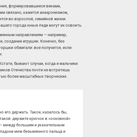
нания, формировавшиеся веками,
ним связано, кажется анахронизмом,
ится во взрослой, семейной жизни.
нашего города юные леди могут их освоить.
еменным направлениям — например,
, создание игрушек. Конечно, без
 горшки обжигали: все получится, если
и.
Кстати, бывают случаи, когда и мальчики
ников Отечества почти не встретишь
астью более масштабных творческих
о его держать. Такое, казалось бы,
такой: держите крючок в «основной»
т — между большим и указательным
е ладони меж безымянного пальца и