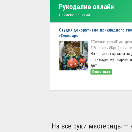
Рукоделие онлайн
Найдено занятий: 1
Студия декоративно-прикладного тв
«Сувенир»
#Скульптура
#Рукодел
#Роспись
#Кройка и ш
На занятиях кружка по
прикладному творчеств
дет ...
Прием: идет
На все руки мастерицы — 