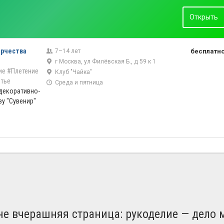
Открыть
орчества
7–14 лет
бесплатн
г Москва, ул Филёвская Б., д 59 к 1
ие
#Плетение
Клуб "Чайка"
итье
Среда и пятница
 декоративно-
у "Сувенир"
не вчерашняя страница: рукоделие — дело