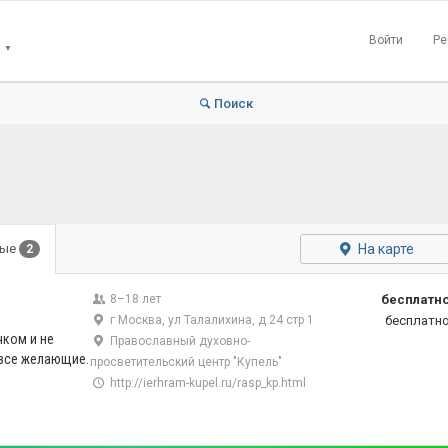
Войти
Ре
▼
Поиск
На карте
ные
2
8–18 лет
бесплатн
г Москва, ул Талалихина, д 24 стр 1
бесплатн
чком и не
Православный духовно-
 все желающие.
просветительский центр "Купель"
http://ierhram-kupel.ru/rasp_kp.html