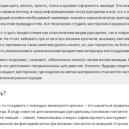
ющие шить, вязать, прясть, ткать и красиво оформлять жилище. Эти з
 первый взгляд, в нашу информационную эпоху рукоделие и все, что с 
удущей хозяйке необходимый «минимум» знаний и навыков всегда пригод
ку этим премудростям. А в творческих студиях, мастерских и кружках 
о отдать предпочтение как классическим видам рукоделия, так и совр
 Не стоит забывать при этом и про вязание крючком, вышивку лентами
и терпения на таких занятиях делать нечего, но, как говорится, не боги
ать уникальными и оригинальными предметами интерьера или подаркам
мело подскажут, направят, обязательно помогут своим воспитанницам. 
е «по умолчанию» предназначены для девочек. Конечно, будущих защит
посещают мастерские, где изделия из мягких материалов становятся ч
ической реконструкции.
ть?
о-то создавать с помощью вязального крючка — это научиться правильн
гда. В ряду советов для начинающих рукодельниц основным считается 
 для левшей — левая). Немаловажно и верно зафиксировать инструмен
авильной же фиксацией нитки при вязании считается по внешней сторон