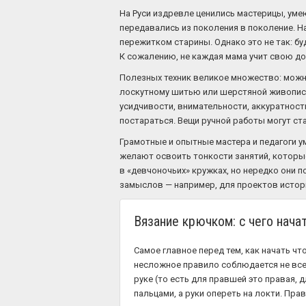
На Руси издревле ценились мастерицы, уме
передавались из поколения в поколение. На
пережитком старины. Однако это не так: б
К сожалению, не каждая мама учит свою доч
Полезных техник великое множество: можн
лоскутному шитью или шерстяной живописи.
усидчивости, внимательности, аккуратности 
постараться. Вещи ручной работы могут ст
Грамотные и опытные мастера и педагоги у
желают освоить тонкости занятий, которы
в «девчоночьих» кружках, но нередко они 
замыслов — например, для проектов истор
Вязание крючком: с чего нача
Самое главное перед тем, как начать чт
несложное правило соблюдается не все
руке (то есть для правшей это правая,
пальцами, а руки опереть на локти. Пр