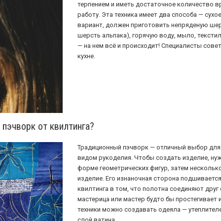
терпением и иметь достаточное количество в
работу. Эта техника имеет два способа — сухо
вариант, должен приготовить непряденую шер
шерсть альпака), горячую воду, мыло, тексти
— на нем всё и происходит! Специалисты сов
кухне.
 пэчворк от квилтинга?
Традиционный пэчворк — отличный выбор для т
видом рукоделия. Чтобы создать изделие, ну
форме геометрических фигур, затем нескольк
изделие. Его изнаночная сторона подшиваетс
квилтинга в том, что полотна соединяют друг
мастерица или мастер будто бы простегивает 
техники можно создавать одеяла — утеплител
слой ватина.