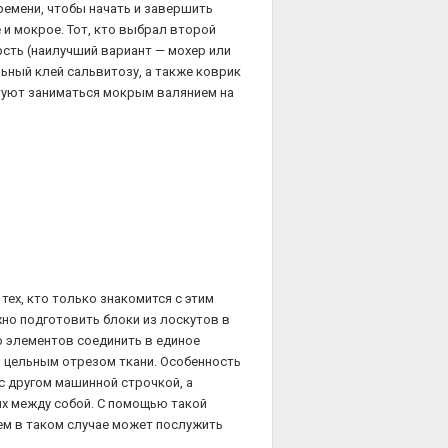
ремени, чтобы начать и завершить
е и мокрое. Тот, кто выбрал второй
сть (наилучший вариант — мохер или
льный клей сальвитозу, а также коврик
етуют заниматься мокрым валянием на
ех, кто только знакомится с этим
жно подготовить блоки из лоскутов в
о элементов соединить в единое
я цельным отрезом ткани. Особенность
 с другом машинной строчкой, а
их между собой. С помощью такой
ем в таком случае может послужить