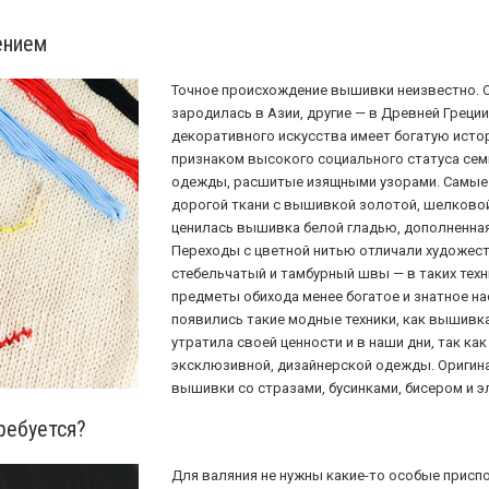
ением
Точное происхождение вышивки неизвестно. О
зародилась в Азии, другие — в Древней Греции
декоративного искусства имеет богатую исто
признаком высокого социального статуса сем
одежды, расшитые изящными узорами. Самые 
дорогой ткани с вышивкой золотой, шелковой
ценилась вышивка белой гладью, дополненная
Переходы с цветной нитью отличали художеств
стебельчатый и тамбурный швы — в таких тех
предметы обихода менее богатое и знатное нас
появились такие модные техники, как вышивк
утратила своей ценности и в наши дни, так ка
эксклюзивной, дизайнерской одежды. Оригина
вышивки со стразами, бусинками, бисером и 
ребуется?
Для валяния не нужны какие-то особые присп