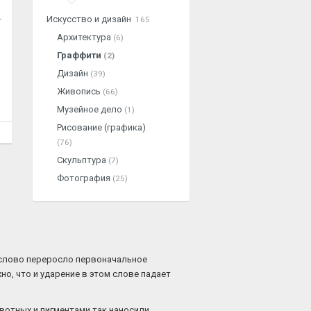
.
Искусство и дизайн
165
Архитектура
(6)
Граффити
(2)
Дизайн
(39)
Живопись
(66)
Музейное дело
(1)
Рисование (графика)
(76)
Скульптура
(7)
Фотография
(25)
и слово переросло первоначальное
но, что и ударение в этом слове падает
вотных и пигментами так наносили