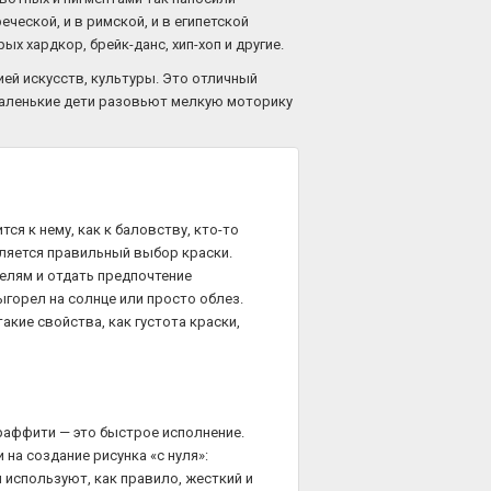
ческой, и в римской, и в египетской
 хардкор, брейк-данс, хип-хоп и другие.
ией искусств, культуры. Это отличный
маленькие дети разовьют мелкую моторику
ся к нему, как к баловству, кто-то
ляется правильный выбор краски.
лям и отдать предпочтение
горел на солнце или просто облез.
кие свойства, как густота краски,
раффити — это быстрое исполнение.
на создание рисунка «с нуля»:
 используют, как правило, жесткий и