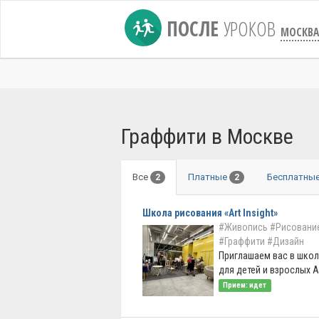
ПОСЛЕ
УРОКОВ
МОСКВА
Граффити в Москве
Все
Платные
Бесплатны
2
2
Школа рисования «Art Insight»
#Живопись
#Рисование
#Граффити
#Дизайн
Приглашаем вас в школ
для детей и взрослых Art 
Прием: идет