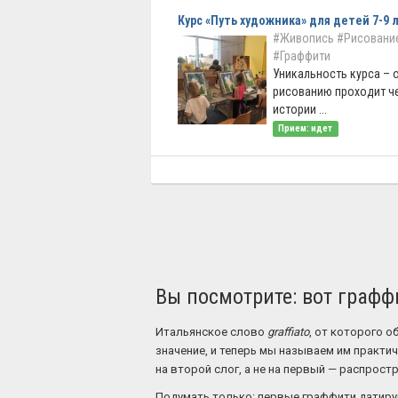
Курс «Путь художника» для детей 7-9 
#Живопись
#Рисование
#Граффити
Уникальность курса – 
рисованию проходит ч
истории ...
Прием: идет
Вы посмотрите: вот граффи
Итальянское слово
graffiato
, от которого 
значение, и теперь мы называем им практич
на второй слог, а не на первый — распрост
Подумать только: первые граффити датиру