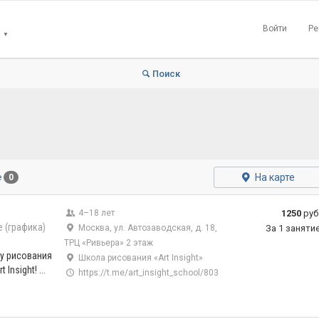
Войти
Ре
▼
Поиск
На карте
е
0
4–18 лет
1250
руб
 (графика)
Москва, ул. Автозаводская, д. 18,
За 1 заняти
ТРЦ «Ривьера» 2 этаж
у рисования
Школа рисования «Art Insight»
Insight! ...
https://t.me/art_insight_school/803