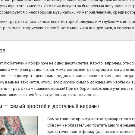
гих культовых местах. Этот вид искусства был весьма популярен и в гре
ассоциируется с некоторыми музыкальными направлениями, среди которых
ники граффити, познакомиться с историей рисунка и — глубже — с истор
 раскрыть творческие способности мальчика или девочки, а совсем 
ое
 любителей и профи уже не одно десятилетие. Кто-то, впрочем, относит
ников — мнения разделяются. Немаловажным фактором в этом деле яв
лов — не доверять дешевым предложениям и неизвестным производите
 ведь не захочется, чтобы его рисунок смыло дождем или чтобы он вы
ь для граффити машинные краски! При выборе необходимо учитывать та
ьзование ее в необычных условиях, экологичность.
 — самый простой и доступный вариант
Самое главное преимущество трафаретного г
Совсем не обязательно тратить много времени 
достаточно взять форму (для ее изготовления