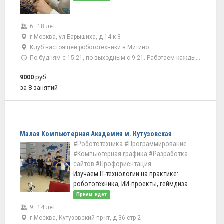
6–18 лет
г Москва, ул Барышиха, д 14 к 3
Клуб настоящей робототехники в Митино
По будням с 15-21, по выходным с 9-21. Работаем каждый день
9000
руб.
за 8 занятий
Малая Компьютерная Академия м. Кутузовская
#Робототехника
#Программирование
#Компьютерная графика
#Разработка
сайтов
#Профориентация
Изучаем IT-технологии на практике:
робототехника, ИИ-проекты, геймдиза ...
Прием: идет
9–14 лет
г Москва, Кутузовский пр-кт, д 36 стр 2