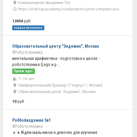
Компьютерная Академия Топ
https://msk.top-academy.ru/education/junior-computer-academy
12654
руб.
первое бесплатно
Образовательный центр "Эндемик", Москва
#Робототехника
ментальная арифметика - подготовка к школе -
робототехника (Lego и р ...
Прием: идет
1–18 лет
Симферопольский бульвар 17 корпус 1, Москва
Образовательный центр "Эндемик", Москва
10
руб.
РоббоАкадемия 5в1
#Робототехника
👦👧Ждём мальчиков и девочек для изучения