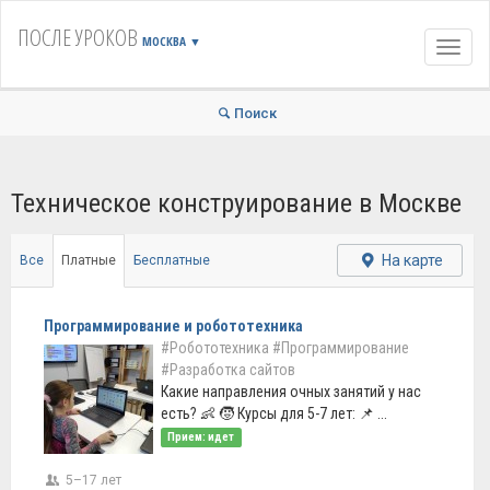
ПОСЛЕ УРОКОВ
МОСКВА
▼
Навиг
Поиск
Техническое конструирование в Москве
На карте
Все
Платные
Бесплатные
Программирование и робототехника
#Робототехника
#Программирование
#Разработка сайтов
Какие направления очных занятий у нас
есть? 👶 🧒 Курсы для 5-7 лет: 📌 ...
Прием: идет
5–17 лет