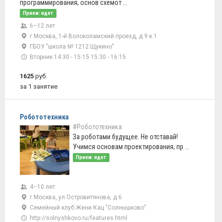
программирования, основ схемот ...
Прием: идет
6–12 лет
г Москва, 1-й Волоколамский проезд, д 9 к 1
ГБОУ "школа № 1212 Щукино"
Вторник 14:30 - 15:15 15:30 - 16:15
1625
руб.
за 1 занятие
Робототехника
#Робототехника
За роботами будущее. Не отставай!
Учимся основам проектирования, пр ...
Прием: идет
4–10 лет
г Москва, ул Островитянова, д 6
Семейный клуб Жени Кац "Солнышково"
http://solnyshkovo.ru/features.html