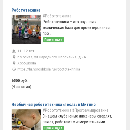
Робототехника
#Робототехника
Робототехника – это научная и
техническая база для проектирования,
про ...
Прием: идет
11–12 лет
г Москва, ул Народного Ополчения, д 9А
Хорошкола
https://hi.horoshkola.ru/robototekhnika
6500
руб.
(4 занятия)
Необычная робототехника «Тесла» в Митино
#Робототехника
#Программирование
В нашем клубе юные инженеры сверлят,
паяют, работают с измерительными ...
Прием: идет