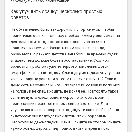
переходить к азам самих танцев.
Как улучшить осанку: несколько простых
советов
Не обязательно быть танцором или спортсменом, чтобы
правильная осанка являлась «необходимым условием» для
деятельности: от здорового позвоночника зависит
практически все. И обращать внимание на это надо,
разумеется, с раннего детства: чем больше времени будет
упущено, тем дольше будет восстановление. Сколиоз —
серьезная проблема уже не первого поколения детей:
смартфоны, планшеты, ноутбуки и другие гаджеты, улучшая
жизнь, попутно усложняют ее. Итак, с чего начать? Если в
доме есть массивная книга — прекрасно: ее нужно положить
на голову и не спеша ходить, не роняя ее. Повторять такое
занятие нужно ежедневно, и через некоторое время
позвоночник вернется в нормальное состояние. Для
улучшения осанки прекрасно подойдут и занятия йогой или
пилатесом: они подходят как детям, так и взрослым.
Необходимо даже следить, как вы сидите за столом: сидеть
нужно ровно, держа спину прямо, а ноги уперев в пол,