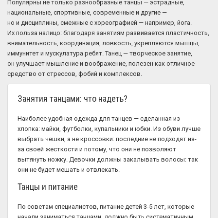
Популярны не только разнообразные танцы — эстрадные,
национальные, спортивные, современные и другие —
но и дисциплины, смежные с хореографией — например, йога.
Их польза налицо: благодаря занятиям развивается пластичность,
внимательность, координация, ловкость, укрепляются мышцы,
иммунитет и мускулатура ребят. Танец — творческое занятие,
он улучшает мышление и воображение, полезен как отличное
средство от стрессов, фобий и комплексов.
Занятия танцами: что надеть?
Наиболее удобная одежда для танцев — сделанная из
хлопка: майки, футболки, купальники и юбки. Из обуви лучше
выбрать чешки, а не кроссовки: последние не подходят из-
за своей жесткости и потому, что они не позволяют
вытянуть ножку. Девочки должны закалывать волосы: так
они не будет мешать и отвлекать.
Танцы и питание
По советам специалистов, питание детей 3-5 лет, которые
начали заниматься танцами, должно быть систематичным.