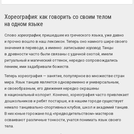
Хореография: как говорить со своим телом
на одном языке
Слово
хореография
, пришедшее из греческого языка, уже давно
и прочно вошло в наш лексикон. Теперь оно намного шире своего
значения в переводе, а именно:
записываю хоровод
. Танцы
в древности часто были связаны с удачной охотой, имели
ритуальный и магический оттенок, нередко сопровождались
пением, ими задабривали божеств.
Теперь хореография — занятие, популярное во множестве стран
мира. Язык танцев является одновременно и универсальным,
и своеобразным, его движения нередко окрашены
в национальный колорит. Конечно, хореография часто привлекает
дошкольников и ребят постарше, и в нашем городе существует
немало танцевально-спортивных клубов, школ и академий танцев.
В них юные горожане под «предводительством» мастеров
осваивают различные тонкости, учатся понимать язык своего
тела.