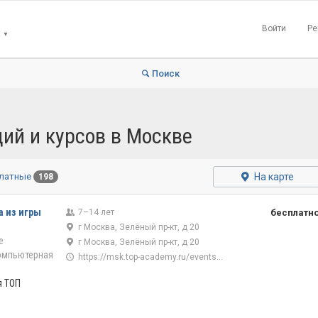
Войти
Ре
▼
Поиск
ций и курсов в Москве
На карте
платные
198
а из игры
7–14 лет
бесплатн
г Москва, Зелёный пр-кт, д 20
е
г Москва, Зелёный пр-кт, д 20
омпьютерная
https://msk.top-academy.ru/events/1065/43/16513
я ТОП