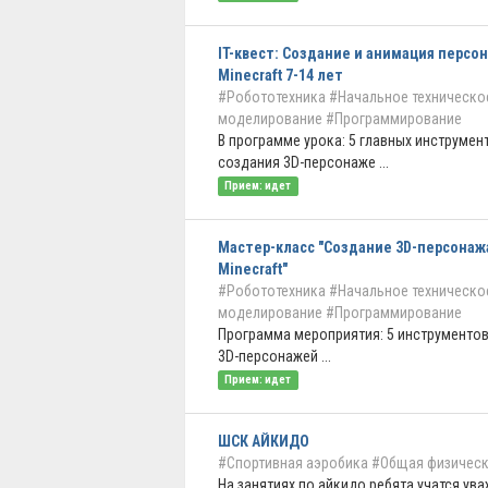
IT-квест: Создание и анимация персо
Minecraft 7-14 лет
#Робототехника
#Начальное техническо
моделирование
#Программирование
В программе урока: 5 главных инструмен
создания 3D-персонаже ...
Прием: идет
Мастер-класс "Создание 3D-персонаж
Minecraft"
#Робототехника
#Начальное техническо
моделирование
#Программирование
Программа мероприятия: 5 инструментов
3D-персонажей ...
Прием: идет
ШСК АЙКИДО
#Спортивная аэробика
#Общая физическ
На занятиях по айкидо ребята учатся ув