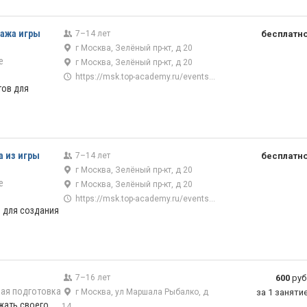
нажа игры
7–14 лет
бесплатн
г Москва, Зелёный пр-кт, д 20
е
г Москва, Зелёный пр-кт, д 20
https://msk.top-academy.ru/events/7896/43/17377
тов для
а из игры
7–14 лет
бесплатн
г Москва, Зелёный пр-кт, д 20
е
г Москва, Зелёный пр-кт, д 20
https://msk.top-academy.ru/events/1065/43/17376
 для создания
7–16 лет
600
руб
ая подготовка
г Москва, ул Маршала Рыбалко, д
за 1 заняти
ажать своего
14