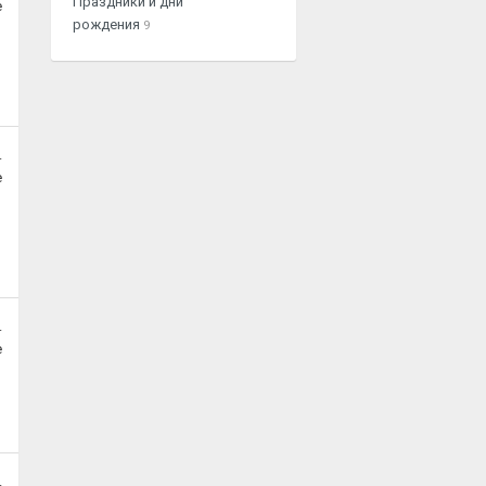
Праздники и дни
е
рождения
9
.
е
.
е
.