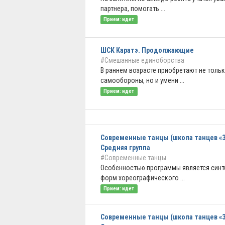
партнера, помогать ...
Прием: идет
ШСК Каратэ. Продолжающие
#Смешанные единоборства
В раннем возрасте приобретают не толь
самообороны, но и умени ...
Прием: идет
Современные танцы (школа танцев «З
Средняя группа
#Современные танцы
Особенностью программы является синт
форм хореографического ...
Прием: идет
Современные танцы (школа танцев «З