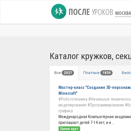
ПОСЛЕ
УРОКОВ
МОСКВА
Каталог кружков, сек
Все
Платные
Бес
2037
1839
Мастер-класс "Создание 3D-персонаж
Minecraft"
#Робототехника
#Начальное техническо
моделирование
#Программирование
#К
графика
Международная Компьютерная академи
приглашает детей 7-14 лет, и и ...
Прием: идет