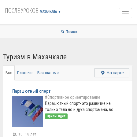
ПОСЛЕ УРОКОВ
МАХАЧКАЛА
▼
Навиг
Поиск
Туризм в Махачкале
На карте
Все
Платные
Бесплатные
Парашютный спорт
#Спортивное ориентирование
Парашютный спорт- это развитие не
только тела но и духа спортсмена, во ...
Прием: идет
10–18 лет