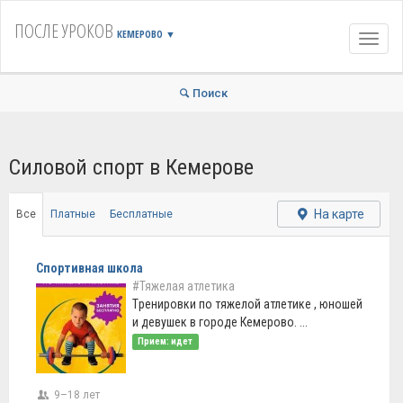
ПОСЛЕ УРОКОВ
КЕМЕРОВО
▼
Навиг
Поиск
Силовой спорт в Кемерове
На карте
Все
Платные
Бесплатные
Спортивная школа
#Тяжелая атлетика
Tренирoвки пo тяжелой атлетике , юношей
и девушек в гopоде Кемерoво. ...
Прием: идет
9–18 лет