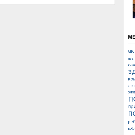
МЕ
ак
язы
гим
з
ко
леп
жи
п
пр
п
ре
робо