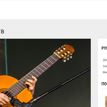
тв
РУ
Де
За
Ми
ПО