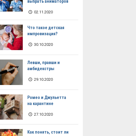
выбрать аниматоров
02.11.2020
Что такое детская
импровизация?
30.10.2020
Левши, правши и
амбидекстры
29.10.2020
Ромео и Джульетта
на карантине
27.10.2020
Как понять, стоит ли