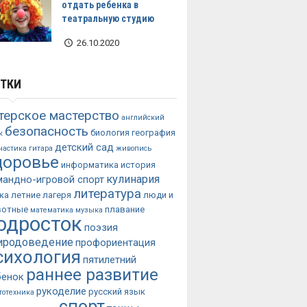
отдать ребенка в
театральную студию
26.10.2020
ТКИ
терское мастерство
английский
безопасность
биология
география
к
детский сад
настика
гитара
живопись
доровье
информатика
история
кулинария
мандно-игровой спорт
литература
ка
летние лагеря
люди и
вотные
плавание
математика
музыка
одросток
поэзия
иродоведение
профориентация
сихология
пятилетний
раннее развитие
бенок
рукоделие
русский язык
тотехника
спорт