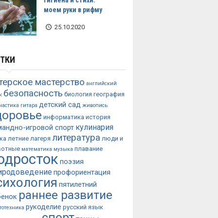
моем руки в рифму
25.10.2020
ТКИ
терское мастерство
английский
безопасность
биология
география
к
детский сад
настика
гитара
живопись
доровье
информатика
история
кулинария
мандно-игровой спорт
литература
ка
летние лагеря
люди и
вотные
плавание
математика
музыка
одросток
поэзия
иродоведение
профориентация
сихология
пятилетний
раннее развитие
бенок
рукоделие
русский язык
тотехника
спорт