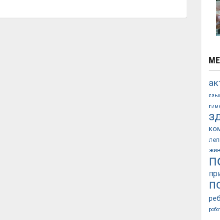
МЕ
ак
язы
гим
з
ко
леп
жи
п
пр
п
ре
робо