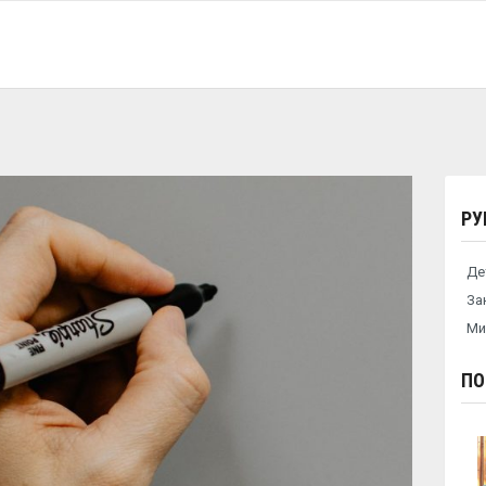
РУ
Де
За
Ми
ПО