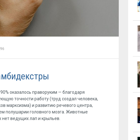
196
амбидекстры
 90% оказалось праворуким — благодаря
ющую точности работу (труд создал человека,
ов марксизма) и развитию речевого центра,
ем полушарии головного мозга. Животные
х нет ведущих лап и крыльев.