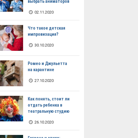
выбрать аниматоров
02.11.2020
Что такое детская
импровизация?
30.10.2020
Ромео и Джульетта
на карантине
27.10.2020
Как понять, стоит ли
отдать ребенка в
театральную студию
26.10.2020
Гигиена и стихи: