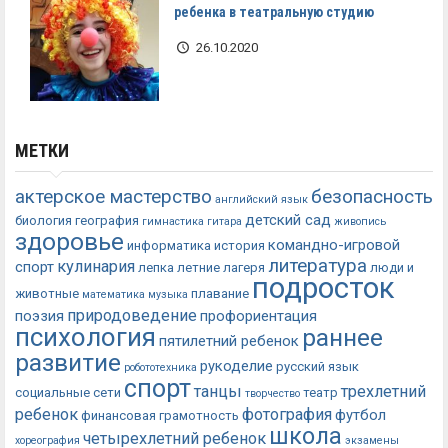
ребенка в театральную студию
26.10.2020
МЕТКИ
актерское мастерство
безопасность
английский язык
детский сад
биология
география
гимнастика
гитара
живопись
здоровье
командно-игровой
информатика
история
литература
кулинария
спорт
лепка
летние лагеря
люди и
подросток
животные
плавание
математика
музыка
природоведение
поэзия
профориентация
психология
раннее
пятилетний ребенок
развитие
рукоделие
русский язык
робототехника
спорт
танцы
трехлетний
социальные сети
театр
творчество
ребенок
фотография
футбол
финансовая грамотность
школа
четырехлетний ребенок
хореография
экзамены