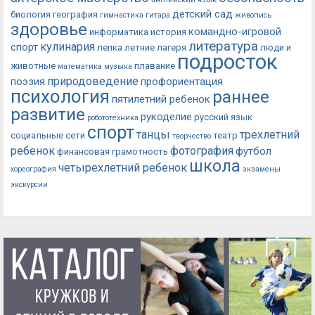
детский сад
биология
география
гимнастика
гитара
живопись
здоровье
командно-игровой
информатика
история
литература
кулинария
спорт
лепка
летние лагеря
люди и
подросток
животные
плавание
математика
музыка
природоведение
поэзия
профориентация
психология
раннее
пятилетний ребенок
развитие
рукоделие
русский язык
робототехника
спорт
танцы
трехлетний
социальные сети
театр
творчество
ребенок
фотография
футбол
финансовая грамотность
школа
четырехлетний ребенок
хореография
экзамены
экскурсии