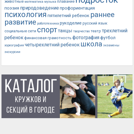
животные
плавание
математика
музыка
природоведение
поэзия
профориентация
психология
раннее
пятилетний ребенок
развитие
рукоделие
русский язык
робототехника
спорт
танцы
трехлетний
социальные сети
театр
творчество
ребенок
фотография
футбол
финансовая грамотность
школа
четырехлетний ребенок
хореография
экзамены
экскурсии