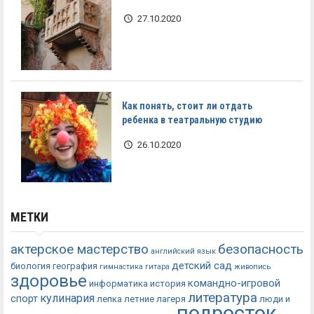
27.10.2020
Как понять, стоит ли отдать
ребенка в театральную студию
26.10.2020
МЕТКИ
актерское мастерство
безопасность
английский язык
детский сад
биология
география
гимнастика
гитара
живопись
здоровье
командно-игровой
информатика
история
литература
кулинария
спорт
лепка
летние лагеря
люди и
подросток